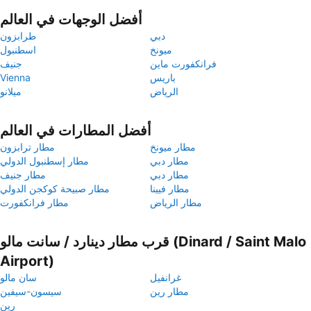
أفضل الوجهات في العالم
دبي
طرابزون
ميونخ
اسطنبول
فرانكفورت ماين
جنيف
باريس
Vienna
الرياض
ميلانو
أفضل المطارات في العالم
مطار ميونخ
مطار ترابزون
مطار دبي
مطار إسطنبول الدولي
مطار دبي
مطار جنيف
مطار فيينا
مطار صبيحة كوكجن الدولي
مطار الرياض
مطار فرانكفورت
قرب مطار دينارد / سانت مالو (Dinard / Saint Malo
Airport)
غرانفيل
سان مالو
مطار رين
سيسون-سيفين
رين