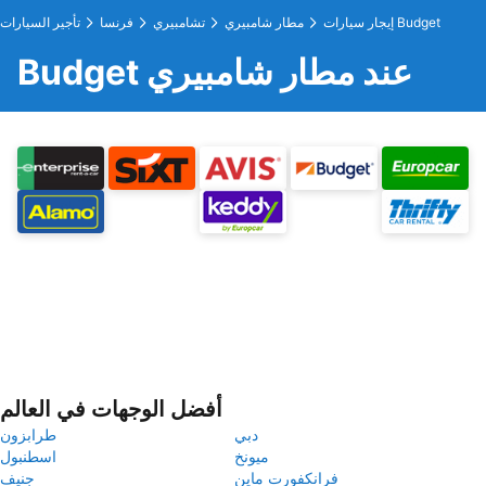
إيجار سيارات Budget
مطار شامبيري
تشامبيري
فرنسا
تأجير السيارات
Budget عند مطار شامبيري
أفضل الوجهات في العالم
دبي
طرابزون
ميونخ
اسطنبول
فرانكفورت ماين
جنيف