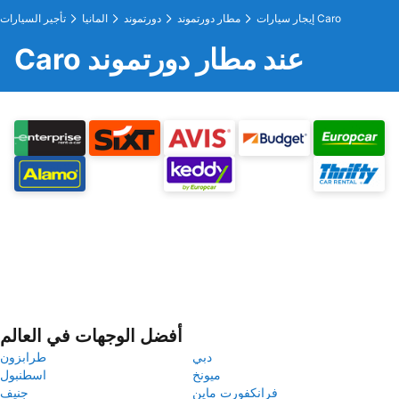
إيجار سيارات Caro
مطار دورتموند
دورتموند
المانيا
تأجير السيارات
Caro عند مطار دورتموند
أفضل الوجهات في العالم
دبي
طرابزون
ميونخ
اسطنبول
فرانكفورت ماين
جنيف