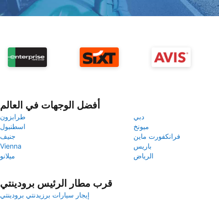
أفضل الوجهات في العالم
دبي
طرابزون
ميونخ
اسطنبول
فرانكفورت ماين
جنيف
باريس
Vienna
الرياض
ميلانو
قرب مطار الرئيس برودينتي
إيجار سيارات برزيدنتي برودينتي