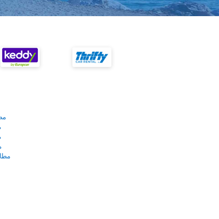
مط
م
م
م
مطار