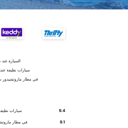
تسليم Thrifty ال
على حسب العملاء Thrifty سيار
أخبرنا زبائننا أن إيجاد مكتب Thrifty في مطار م
9.4
على حسب العملاء rifty
9.1
استلام سيارة Thrifty في