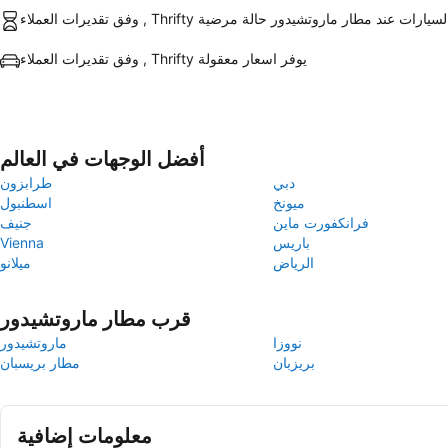
فق تقديرات العملاء , Thrifty السيارات عند مطار ماروتشيدور حالة مرضية
وفق تقديرات العملاء , Thrifty يوفر اسعار معقولة
أفضل الوجهات في العالم
دبي
طرابزون
ميونخ
اسطنبول
فرانكفورت ماين
جنيف
باريس
Vienna
الرياض
ميلانو
قرب مطار ماروتشيدور
نووزا
ماروتشيدور
بريزبان
مطار بريسبان
معلومات إضافية