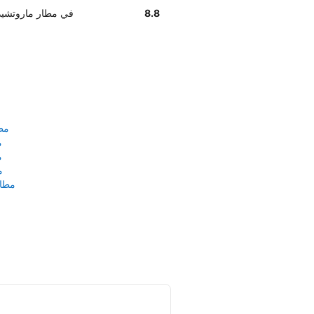
8.8
أخبرنا زبائننا أن موظفي Thrifty ف
مط
م
م
م
مطار