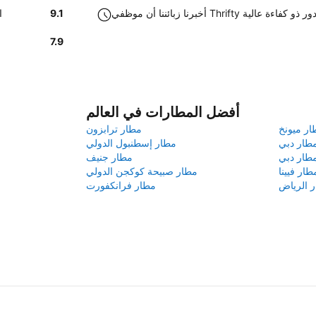
ي مطار ماروتشيدور ذو كفاءة عالية
9.1
و
7.9
أفضل المطارات في العالم
ار ميونخ
مطار ترابزون
طار دبي
مطار إسطنبول الدولي
طار دبي
مطار جنيف
طار فيينا
مطار صبيحة كوكجن الدولي
 الرياض
مطار فرانكفورت