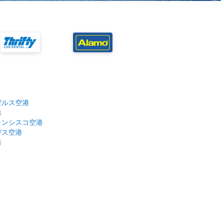
ゼルス空港
港
ランシスコ空港
ガス空港
港