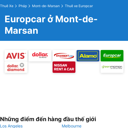
Thuê Xe
Pháp
Mont-de-Marsan
Thuê xe Europcar
Europcar ở Mont-de-
Marsan
Những điểm đến hàng đầu thế giới
Los Angeles
Melbourne