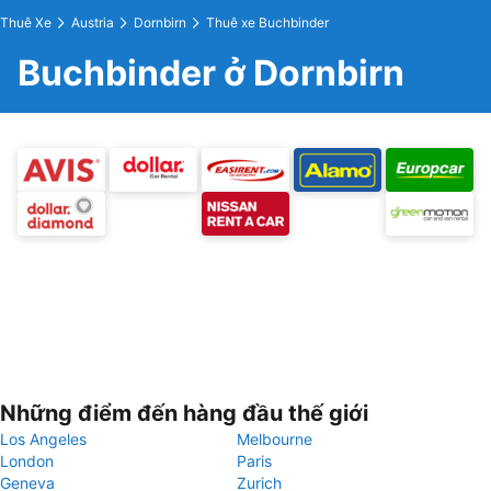
Thuê Xe
Austria
Dornbirn
Thuê xe Buchbinder
Buchbinder ở Dornbirn
Những điểm đến hàng đầu thế giới
Los Angeles
Melbourne
London
Paris
Geneva
Zurich