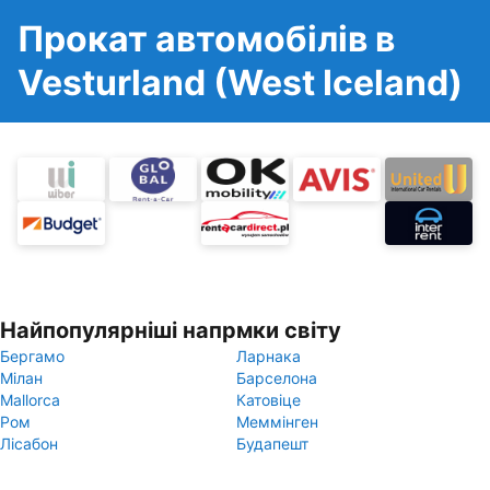
Прокат автомобілів в
Vesturland (West Iceland)
Найпопулярніші напрмки світу
Бергамо
Ларнака
Мілан
Барселона
Mallorca
Катовіце
Ром
Меммінген
Лісабон
Будапешт