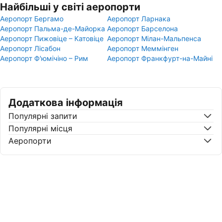
Найбільші у світі аеропорти
Аеропорт Бергамо
Аеропорт Ларнака
Аеропорт Пальма-де-Майорка
Аеропорт Барселона
Аеропорт Пижовіце – Катовіце
Аеропорт Мілан-Мальпенса
Аеропорт Лісабон
Аеропорт Меммінген
Аеропорт Ф'юмічіно – Рим
Аеропорт Франкфурт-на-Майні
Додаткова інформація
Популярні запити
Популярні місця
Аеропорти