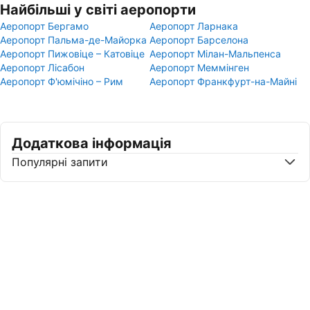
Найбільші у світі аеропорти
Аеропорт Бергамо
Аеропорт Ларнака
Аеропорт Пальма-де-Майорка
Аеропорт Барселона
Аеропорт Пижовіце – Катовіце
Аеропорт Мілан-Мальпенса
Аеропорт Лісабон
Аеропорт Меммінген
Аеропорт Ф'юмічіно – Рим
Аеропорт Франкфурт-на-Майні
Додаткова інформація
Популярні запити