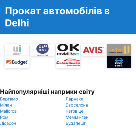
Прокат автомобілів в
Delhi
Найпопулярніші напрмки світу
Бергамо
Ларнака
Мілан
Барселона
Mallorca
Катовіце
Ром
Меммінген
Лісабон
Будапешт