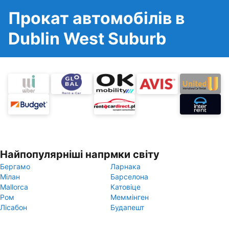
Прокат автомобілів в
Dublin West Suburb
Найпопулярніші напрмки світу
Бергамо
Ларнака
Мілан
Барселона
Mallorca
Катовіце
Ром
Меммінген
Лісабон
Будапешт