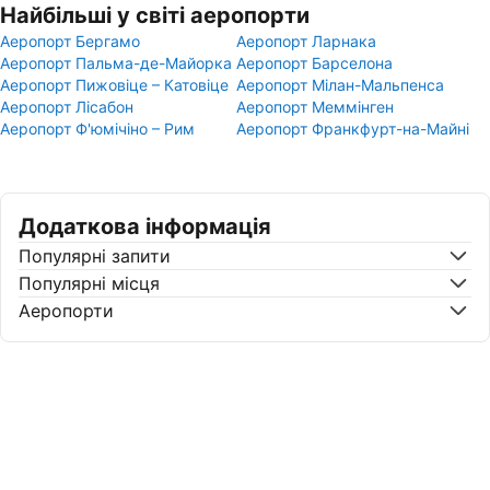
Найбільші у світі аеропорти
Аеропорт Бергамо
Аеропорт Ларнака
Аеропорт Пальма-де-Майорка
Аеропорт Барселона
Аеропорт Пижовіце – Катовіце
Аеропорт Мілан-Мальпенса
Аеропорт Лісабон
Аеропорт Меммінген
Аеропорт Ф'юмічіно – Рим
Аеропорт Франкфурт-на-Майні
Додаткова інформація
Популярні запити
Популярні місця
Аеропорти