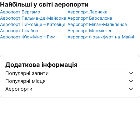
Найбільші у світі аеропорти
Аеропорт Бергамо
Аеропорт Ларнака
Аеропорт Пальма-де-Майорка
Аеропорт Барселона
Аеропорт Пижовіце – Катовіце
Аеропорт Мілан-Мальпенса
Аеропорт Лісабон
Аеропорт Меммінген
Аеропорт Ф'юмічіно – Рим
Аеропорт Франкфурт-на-Майні
Додаткова інформація
Популярні запити
Популярні місця
Аеропорти