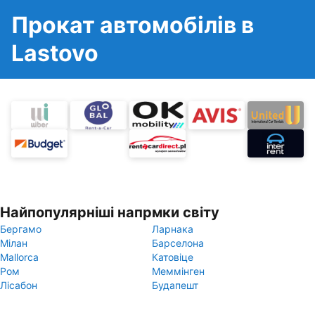
Прокат автомобілів в
Lastovo
Найпопулярніші напрмки світу
Бергамо
Ларнака
Мілан
Барселона
Mallorca
Катовіце
Ром
Меммінген
Лісабон
Будапешт