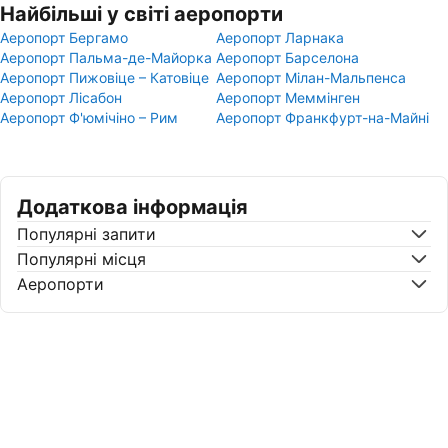
Найбільші у світі аеропорти
Аеропорт Бергамо
Аеропорт Ларнака
Аеропорт Пальма-де-Майорка
Аеропорт Барселона
Аеропорт Пижовіце – Катовіце
Аеропорт Мілан-Мальпенса
Аеропорт Лісабон
Аеропорт Меммінген
Аеропорт Ф'юмічіно – Рим
Аеропорт Франкфурт-на-Майні
Додаткова інформація
Популярні запити
Популярні місця
Аеропорти