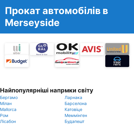
Прокат автомобілів в
Merseyside
Найпопулярніші напрмки світу
Бергамо
Ларнака
Мілан
Барселона
Mallorca
Катовіце
Ром
Меммінген
Лісабон
Будапешт