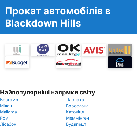
Прокат автомобілів в
Blackdown Hills
Найпопулярніші напрмки світу
Бергамо
Ларнака
Мілан
Барселона
Mallorca
Катовіце
Ром
Меммінген
Лісабон
Будапешт