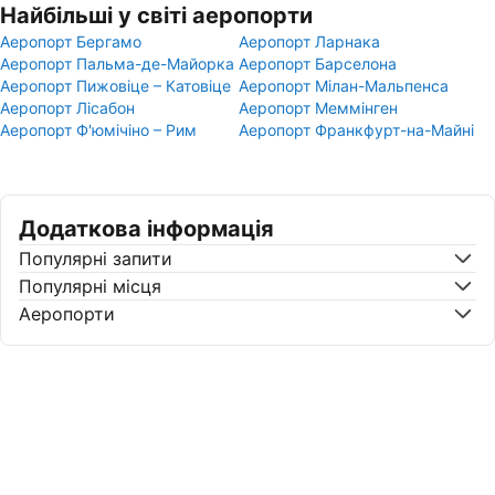
Найбільші у світі аеропорти
Аеропорт Бергамо
Аеропорт Ларнака
Аеропорт Пальма-де-Майорка
Аеропорт Барселона
Аеропорт Пижовіце – Катовіце
Аеропорт Мілан-Мальпенса
Аеропорт Лісабон
Аеропорт Меммінген
Аеропорт Ф'юмічіно – Рим
Аеропорт Франкфурт-на-Майні
Додаткова інформація
Популярні запити
Популярні місця
Аеропорти