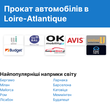
Прокат автомобілів в
Loire-Atlantique
Найпопулярніші напрмки світу
Бергамо
Ларнака
Мілан
Барселона
Mallorca
Катовіце
Ром
Меммінген
Лісабон
Будапешт