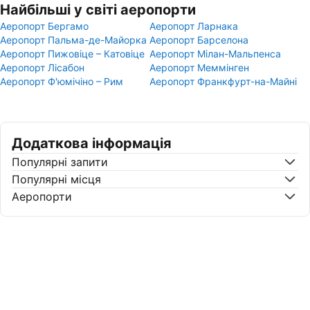
Найбільші у світі аеропорти
Аеропорт Бергамо
Аеропорт Ларнака
Аеропорт Пальма-де-Майорка
Аеропорт Барселона
Аеропорт Пижовіце – Катовіце
Аеропорт Мілан-Мальпенса
Аеропорт Лісабон
Аеропорт Меммінген
Аеропорт Ф'юмічіно – Рим
Аеропорт Франкфурт-на-Майні
Додаткова інформація
Популярні запити
Популярні місця
Аеропорти