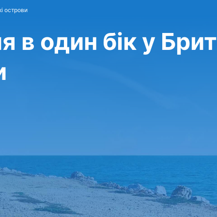
кі острови
 в один бік у Бри
и