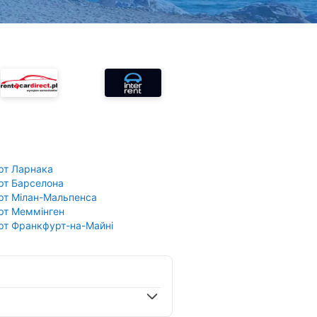
рт Ларнака
рт Барселона
рт Мілан-Мальпенса
рт Меммінген
рт Франкфурт-на-Майні