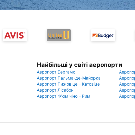
Найбільші у світі аеропорти
Аеропорт Бергамо
Аеропо
Аеропорт Пальма-де-Майорка
Аеропо
Аеропорт Пижовіце – Катовіце
Аеропо
Аеропорт Лісабон
Аеропо
Аеропорт Ф'юмічіно – Рим
Аеропо