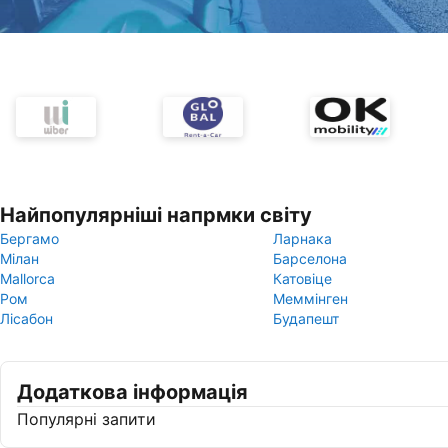
Найпопулярніші напрмки світу
Бергамо
Ларнака
Мілан
Барселона
Mallorca
Катовіце
Ром
Меммінген
Лісабон
Будапешт
Додаткова інформація
Популярні запити