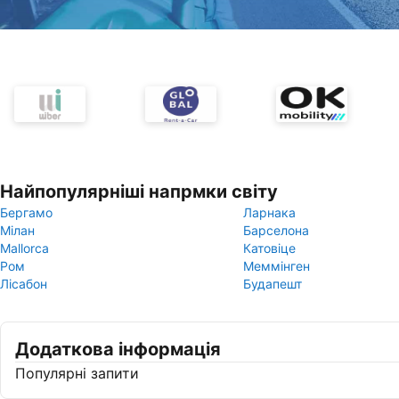
Найпопулярніші напрмки світу
Бергамо
Ларнака
Мілан
Барселона
Mallorca
Катовіце
Ром
Меммінген
Лісабон
Будапешт
Додаткова інформація
Популярні запити