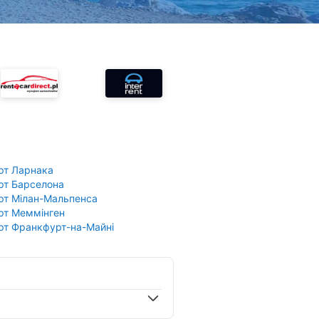
рт Ларнака
рт Барселона
рт Мілан-Мальпенса
рт Меммінген
рт Франкфурт-на-Майні