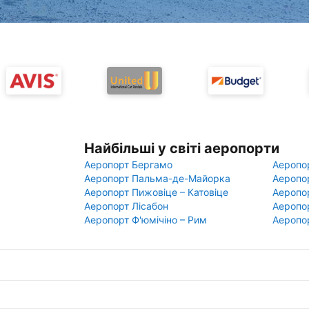
Найбільші у світі аеропорти
Аеропорт Бергамо
Аеропо
Аеропорт Пальма-де-Майорка
Аеропо
Аеропорт Пижовіце – Катовіце
Аеропо
Аеропорт Лісабон
Аеропо
Аеропорт Ф'юмічіно – Рим
Аеропо