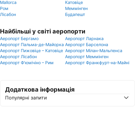
Mallorca
Катовіце
Ром
Меммінген
Лісабон
Будапешт
Найбільші у світі аеропорти
Аеропорт Бергамо
Аеропорт Ларнака
Аеропорт Пальма-де-Майорка
Аеропорт Барселона
Аеропорт Пижовіце – Катовіце
Аеропорт Мілан-Мальпенса
Аеропорт Лісабон
Аеропорт Меммінген
Аеропорт Ф'юмічіно – Рим
Аеропорт Франкфурт-на-Майні
Додаткова інформація
Популярні запити