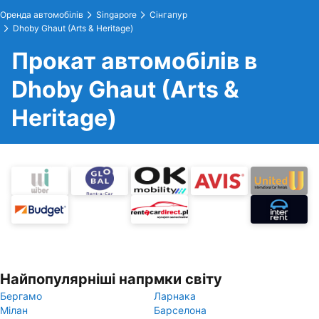
Оренда автомобілів
Singapore
Сінгапур
Dhoby Ghaut (Arts & Heritage)
Прокат автомобілів в
Dhoby Ghaut (Arts &
Heritage)
Найпопулярніші напрмки світу
Бергамо
Ларнака
Мілан
Барселона