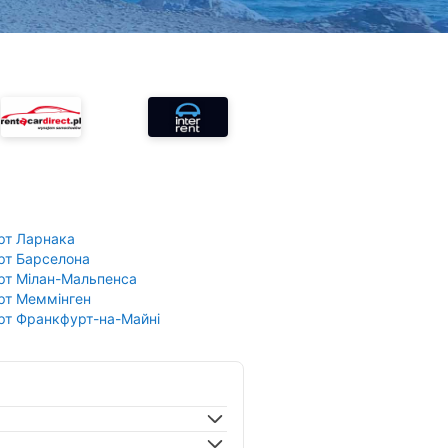
рт Ларнака
рт Барселона
рт Мілан-Мальпенса
рт Меммінген
рт Франкфурт-на-Майні