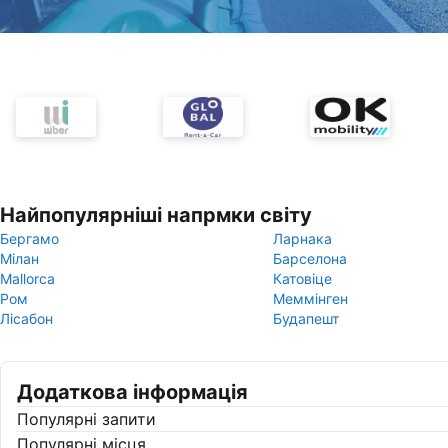
Найпопулярніші напрмки світу
Бергамо
Ларнака
Мілан
Барселона
Mallorca
Катовіце
Ром
Меммінген
Лісабон
Будапешт
Додаткова інформація
Популярні запити
Популярні місця