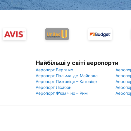
Найбільші у світі аеропорти
Аеропорт Бергамо
Аеропо
Аеропорт Пальма-де-Майорка
Аеропо
Аеропорт Пижовіце – Катовіце
Аеропо
Аеропорт Лісабон
Аеропо
Аеропорт Ф'юмічіно – Рим
Аеропо