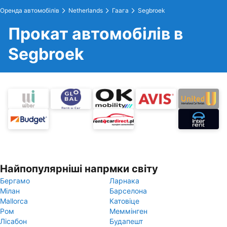
Оренда автомобілів
Netherlands
Гаага
Segbroek
Прокат автомобілів в
Segbroek
Найпопулярніші напрмки світу
Бергамо
Ларнака
Мілан
Барселона
Mallorca
Катовіце
Ром
Меммінген
Лісабон
Будапешт