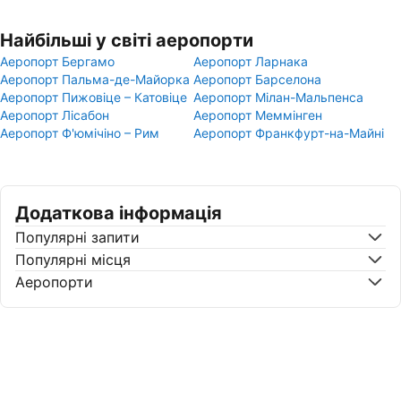
Найбільші у світі аеропорти
Аеропорт Бергамо
Аеропорт Ларнака
Аеропорт Пальма-де-Майорка
Аеропорт Барселона
Аеропорт Пижовіце – Катовіце
Аеропорт Мілан-Мальпенса
Аеропорт Лісабон
Аеропорт Меммінген
Аеропорт Ф'юмічіно – Рим
Аеропорт Франкфурт-на-Майні
Додаткова інформація
Популярні запити
Популярні місця
Аеропорти