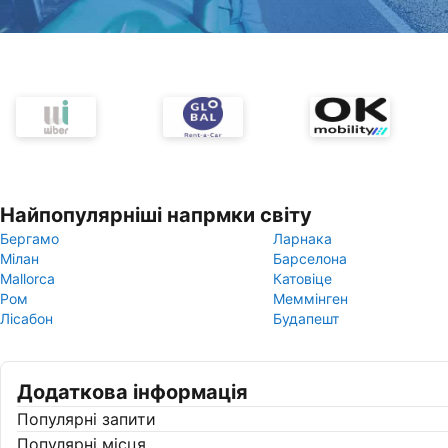
Найпопулярніші напрмки світу
Бергамо
Ларнака
Мілан
Барселона
Mallorca
Катовіце
Ром
Меммінген
Лісабон
Будапешт
Додаткова інформація
Популярні запити
Популярні місця