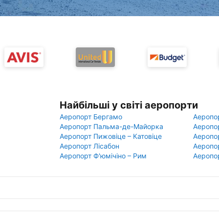
Найбільші у світі аеропорти
Аеропорт Бергамо
Аеропо
Аеропорт Пальма-де-Майорка
Аеропо
Аеропорт Пижовіце – Катовіце
Аеропо
Аеропорт Лісабон
Аеропо
Аеропорт Ф'юмічіно – Рим
Аеропо