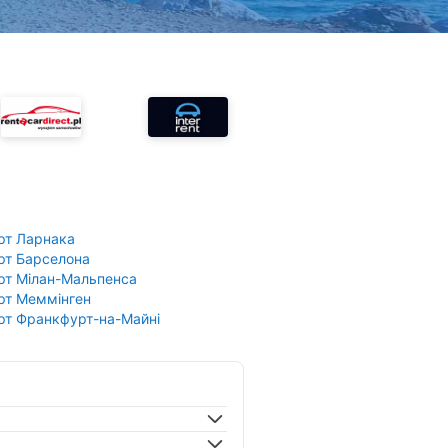
рт Ларнака
рт Барселона
рт Мілан-Мальпенса
рт Меммінген
рт Франкфурт-на-Майні