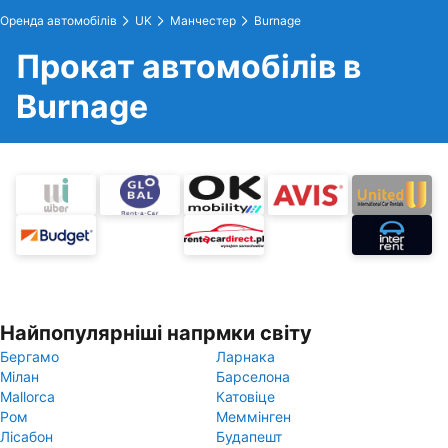
Оренда автомобілів
UK
Манчестер
Burnage
Прокат автомобілів в
Burnage
Найпопулярніші напрмки світу
Бергамо
Ларнака
Мілан
Барселона
Mallorca
Катовіце
Ром
Меммінген
Лісабон
Будапешт