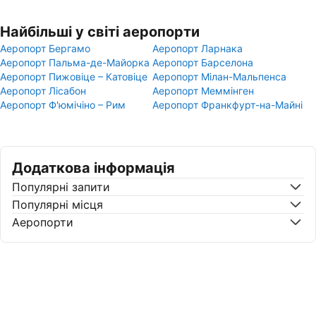
Найбільші у світі аеропорти
Аеропорт Бергамо
Аеропорт Ларнака
Аеропорт Пальма-де-Майорка
Аеропорт Барселона
Аеропорт Пижовіце – Катовіце
Аеропорт Мілан-Мальпенса
Аеропорт Лісабон
Аеропорт Меммінген
Аеропорт Ф'юмічіно – Рим
Аеропорт Франкфурт-на-Майні
Додаткова інформація
Популярні запити
Популярні місця
Аеропорти