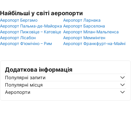
Найбільші у світі аеропорти
Аеропорт Бергамо
Аеропорт Ларнака
Аеропорт Пальма-де-Майорка
Аеропорт Барселона
Аеропорт Пижовіце – Катовіце
Аеропорт Мілан-Мальпенса
Аеропорт Лісабон
Аеропорт Меммінген
Аеропорт Ф'юмічіно – Рим
Аеропорт Франкфурт-на-Майні
Додаткова інформація
Популярні запити
Популярні місця
Аеропорти