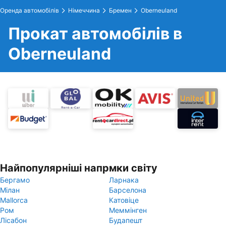
Оренда автомобілів
Німеччина
Бремен
Oberneuland
Прокат автомобілів в
Oberneuland
Найпопулярніші напрмки світу
Бергамо
Ларнака
Мілан
Барселона
Mallorca
Катовіце
Ром
Меммінген
Лісабон
Будапешт