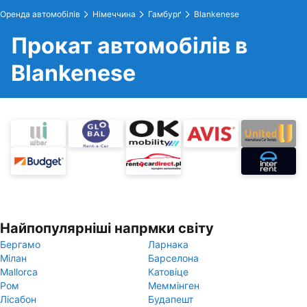
Оренда автомобілів
Німеччина
Гамбурґ
Blankenese
Прокат автомобілів в
Blankenese
Найпопулярніші напрмки світу
Бергамо
Ларнака
Мілан
Барселона
Mallorca
Катовіце
Ром
Меммінген
Лісабон
Будапешт