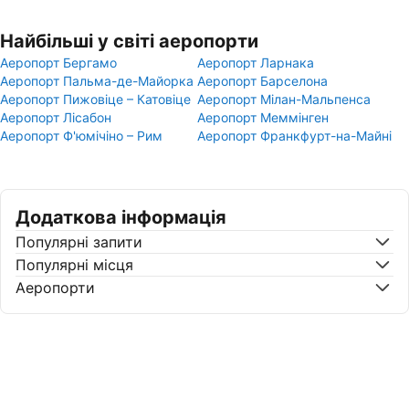
Найбільші у світі аеропорти
Аеропорт Бергамо
Аеропорт Ларнака
Аеропорт Пальма-де-Майорка
Аеропорт Барселона
Аеропорт Пижовіце – Катовіце
Аеропорт Мілан-Мальпенса
Аеропорт Лісабон
Аеропорт Меммінген
Аеропорт Ф'юмічіно – Рим
Аеропорт Франкфурт-на-Майні
Додаткова інформація
Популярні запити
Популярні місця
Аеропорти