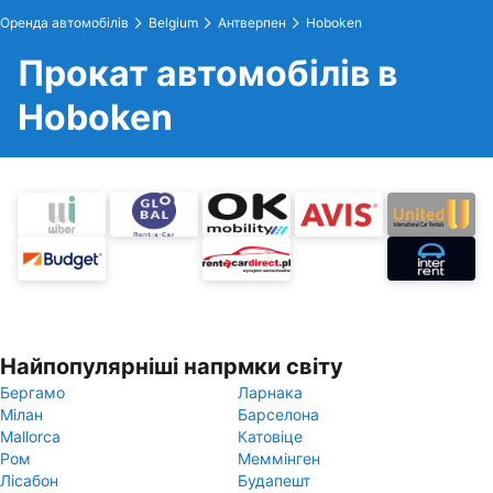
Оренда автомобілів
Belgium
Антверпен
Hoboken
Прокат автомобілів в
Hoboken
Найпопулярніші напрмки світу
Бергамо
Ларнака
Мілан
Барселона
Mallorca
Катовіце
Ром
Меммінген
Лісабон
Будапешт