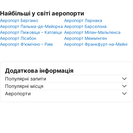
Найбільші у світі аеропорти
Аеропорт Бергамо
Аеропорт Ларнака
Аеропорт Пальма-де-Майорка
Аеропорт Барселона
Аеропорт Пижовіце – Катовіце
Аеропорт Мілан-Мальпенса
Аеропорт Лісабон
Аеропорт Меммінген
Аеропорт Ф'юмічіно – Рим
Аеропорт Франкфурт-на-Майні
Додаткова інформація
Популярні запити
Популярні місця
Аеропорти