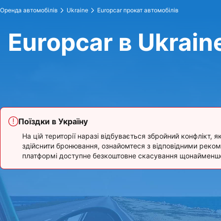
Оренда автомобілів
Ukraine
Europcar прокат автомобілів
Europcar в Ukrain
Поїздки в Україну
На цій території наразі відбувається збройний конфлікт, 
здійснити бронювання, ознайомтеся з відповідними реко
платформі доступне безкоштовне скасування щонайменше 