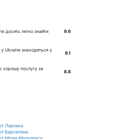
ine досить легко знайти
9.6
r у Ukraine знаходяться у
9.1
ує хорошу послугу за
8.8
рт Ларнака
рт Барселона
рт Мілан-Мальпенса