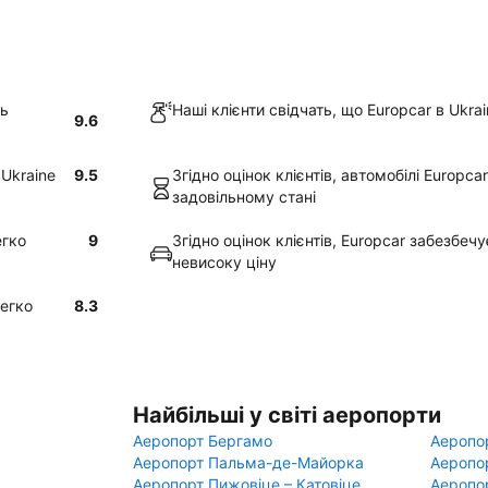
ть
Наші клієнти свідчать, що Europcar в Ukra
9.6
 Ukraine
9.5
Згідно оцінок клієнтів, автомобілі Europca
задовільному стані
егко
9
Згідно оцінок клієнтів, Europcar забезбеч
невисоку ціну
легко
8.3
Найбільші у світі аеропорти
Аеропорт Бергамо
Аеропо
Аеропорт Пальма-де-Майорка
Аеропо
Аеропорт Пижовіце – Катовіце
Аеропо