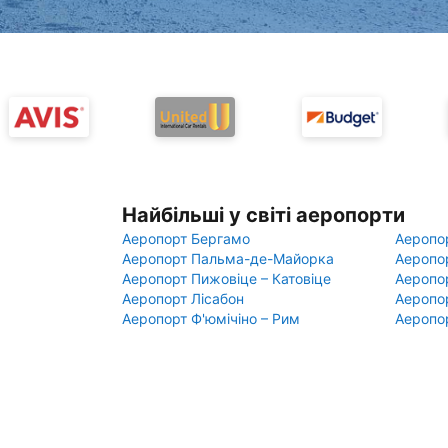
Найбільші у світі аеропорти
Аеропорт Бергамо
Аеропо
Аеропорт Пальма-де-Майорка
Аеропо
Аеропорт Пижовіце – Катовіце
Аеропо
Аеропорт Лісабон
Аеропо
Аеропорт Ф'юмічіно – Рим
Аеропо