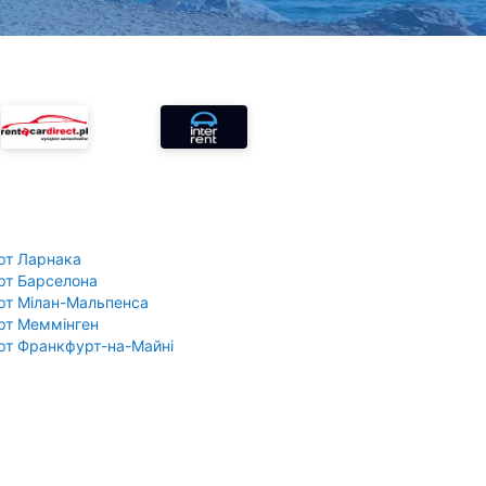
рт Ларнака
рт Барселона
рт Мілан-Мальпенса
рт Меммінген
рт Франкфурт-на-Майні