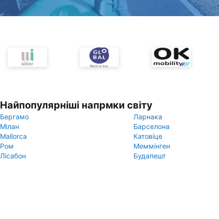
Найпопулярніші напрмки світу
Бергамо
Ларнака
Мілан
Барселона
Mallorca
Катовіце
Ром
Меммінген
Лісабон
Будапешт