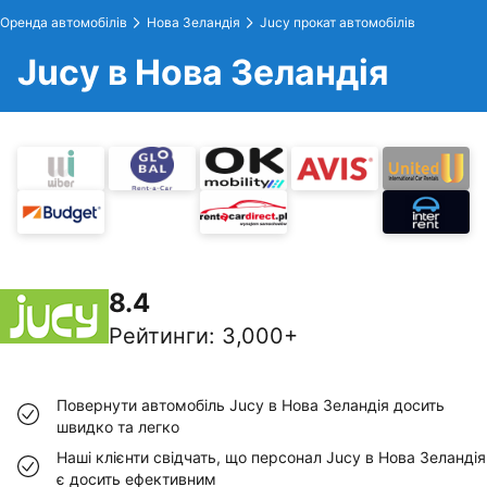
Оренда автомобілів
Hова Зеландія
Jucy прокат автомобілів
Jucy в Hова Зеландія
8.4
Рейтинги
:
3,000+
Повернути автомобіль Jucy в Hова Зеландія досить
швидко та легко
Наші клієнти свідчать, що персонал Jucy в Hова Зеландія
є досить ефективним