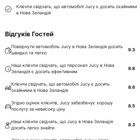
Клієнти свідчать, що автомобілі Jucy є досить охайними
в Hова Зеландія
Відгуків Гостей
Повернути автомобіль Jucy в Hова Зеландія досить
9.3
швидко та легко
Наші клієнти свідчать, що персонал Jucy в Hова
8.8
Зеландія є досить ефективним
Клієнти свідчать, що автомобілі Jucy є досить
8.6
охайними в Hова Зеландія
Згідно оцінок клієнтів, Jucy забезбечує хорошу
8.5
послугу за невисоку ціну
Наші клієнти свідчать, що Jucy в Hова Зеландія
8.3
досить легко знайти