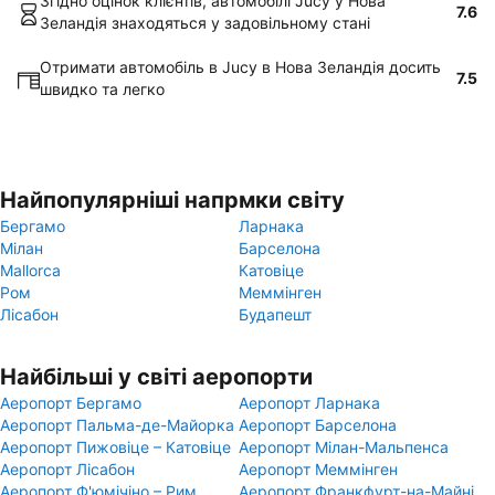
Згідно оцінок клієнтів, автомобілі Jucy у Hова
7.6
Зеландія знаходяться у задовільному стані
Отримати автомобіль в Jucy в Hова Зеландія досить
7.5
швидко та легко
Найпопулярніші напрмки світу
Бергамо
Ларнака
Мілан
Барселона
Mallorca
Катовіце
Ром
Меммінген
Лісабон
Будапешт
Найбільші у світі аеропорти
Аеропорт Бергамо
Аеропорт Ларнака
Аеропорт Пальма-де-Майорка
Аеропорт Барселона
Аеропорт Пижовіце – Катовіце
Аеропорт Мілан-Мальпенса
Аеропорт Лісабон
Аеропорт Меммінген
Аеропорт Ф'юмічіно – Рим
Аеропорт Франкфурт-на-Майні