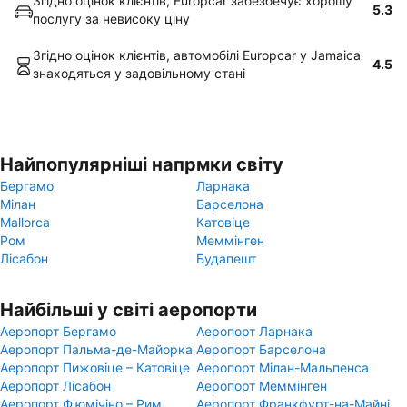
Згідно оцінок клієнтів, Europcar забезбечує хорошу
5.3
послугу за невисоку ціну
Згідно оцінок клієнтів, автомобілі Europcar у Jamaica
4.5
знаходяться у задовільному стані
Найпопулярніші напрмки світу
Бергамо
Ларнака
Мілан
Барселона
Mallorca
Катовіце
Ром
Меммінген
Лісабон
Будапешт
Найбільші у світі аеропорти
Аеропорт Бергамо
Аеропорт Ларнака
Аеропорт Пальма-де-Майорка
Аеропорт Барселона
Аеропорт Пижовіце – Катовіце
Аеропорт Мілан-Мальпенса
Аеропорт Лісабон
Аеропорт Меммінген
Аеропорт Ф'юмічіно – Рим
Аеропорт Франкфурт-на-Майні