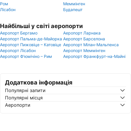
Ром
Меммінген
Лісабон
Будапешт
Найбільші у світі аеропорти
Аеропорт Бергамо
Аеропорт Ларнака
Аеропорт Пальма-де-Майорка
Аеропорт Барселона
Аеропорт Пижовіце – Катовіце
Аеропорт Мілан-Мальпенса
Аеропорт Лісабон
Аеропорт Меммінген
Аеропорт Ф'юмічіно – Рим
Аеропорт Франкфурт-на-Майні
Додаткова інформація
Популярні запити
Популярні місця
Аеропорти