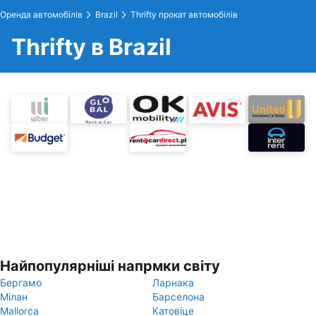
Оренда автомобілів
Brazil
Thrifty прокат автомобілів
Thrifty в Brazil
Найпопулярніші напрмки світу
Бергамо
Ларнака
Мілан
Барселона
Mallorca
Катовіце