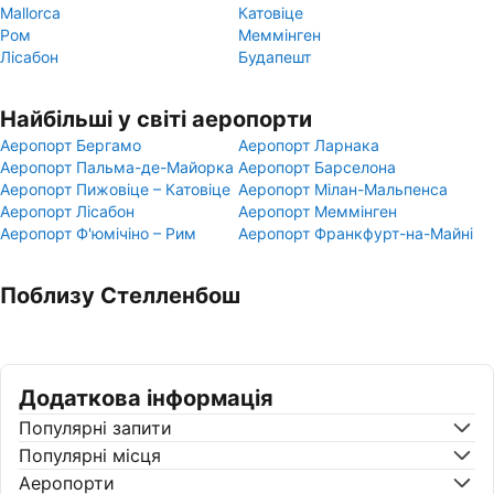
Mallorca
Катовіце
Ром
Меммінген
Лісабон
Будапешт
Найбільші у світі аеропорти
Аеропорт Бергамо
Аеропорт Ларнака
Аеропорт Пальма-де-Майорка
Аеропорт Барселона
Аеропорт Пижовіце – Катовіце
Аеропорт Мілан-Мальпенса
Аеропорт Лісабон
Аеропорт Меммінген
Аеропорт Ф'юмічіно – Рим
Аеропорт Франкфурт-на-Майні
Поблизу Стелленбош
Додаткова інформація
Популярні запити
Популярні місця
Аеропорти