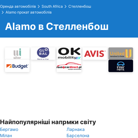
Оренда автомобілів
South Africa
Стелленбош
Alamo прокат автомобілів
Alamo в Стелленбош
Найпопулярніші напрмки світу
Бергамо
Ларнака
Мілан
Барселона