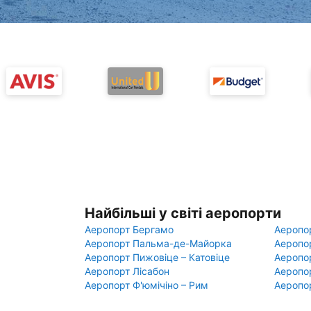
Найбільші у світі аеропорти
Аеропорт Бергамо
Аеропо
Аеропорт Пальма-де-Майорка
Аеропо
Аеропорт Пижовіце – Катовіце
Аеропо
Аеропорт Лісабон
Аеропо
Аеропорт Ф'юмічіно – Рим
Аеропо