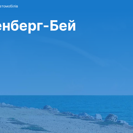
втомобілів
енберг-Бей