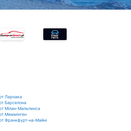
рт Ларнака
рт Барселона
рт Мілан-Мальпенса
рт Меммінген
рт Франкфурт-на-Майні