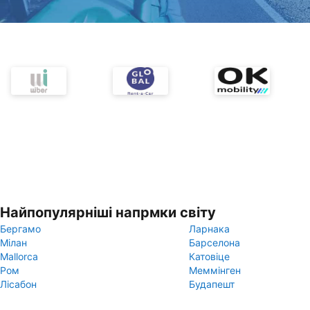
Найпопулярніші напрмки світу
Бергамо
Ларнака
Мілан
Барселона
Mallorca
Катовіце
Ром
Меммінген
Лісабон
Будапешт