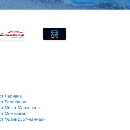
рт Ларнака
рт Барселона
рт Мілан-Мальпенса
рт Меммінген
рт Франкфурт-на-Майні