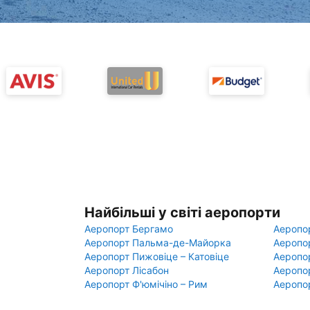
Найбільші у світі аеропорти
Аеропорт Бергамо
Аеропо
Аеропорт Пальма-де-Майорка
Аеропо
Аеропорт Пижовіце – Катовіце
Аеропо
Аеропорт Лісабон
Аеропо
Аеропорт Ф'юмічіно – Рим
Аеропо