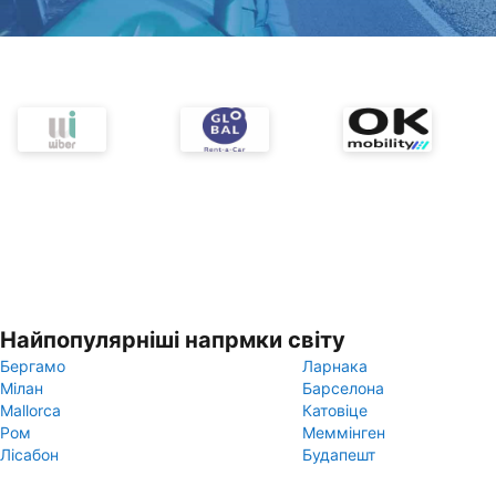
Найпопулярніші напрмки світу
Бергамо
Ларнака
Мілан
Барселона
Mallorca
Катовіце
Ром
Меммінген
Лісабон
Будапешт