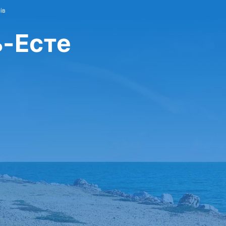
ів
ь-Есте