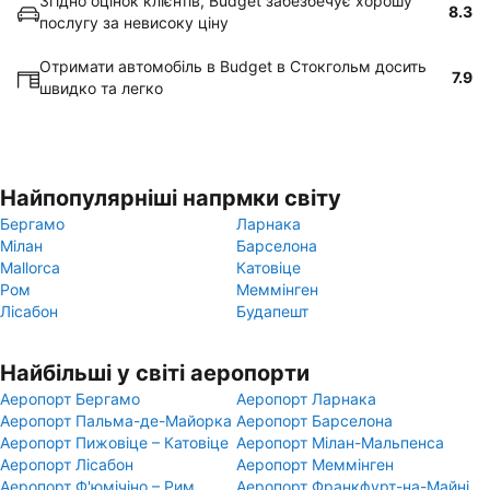
Згідно оцінок клієнтів, Budget забезбечує хорошу
8.3
послугу за невисоку ціну
Отримати автомобіль в Budget в Стокгольм досить
7.9
швидко та легко
Найпопулярніші напрмки світу
Бергамо
Ларнака
Мілан
Барселона
Mallorca
Катовіце
Ром
Меммінген
Лісабон
Будапешт
Найбільші у світі аеропорти
Аеропорт Бергамо
Аеропорт Ларнака
Аеропорт Пальма-де-Майорка
Аеропорт Барселона
Аеропорт Пижовіце – Катовіце
Аеропорт Мілан-Мальпенса
Аеропорт Лісабон
Аеропорт Меммінген
Аеропорт Ф'юмічіно – Рим
Аеропорт Франкфурт-на-Майні