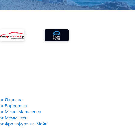
рт Ларнака
рт Барселона
рт Мілан-Мальпенса
рт Меммінген
рт Франкфурт-на-Майні