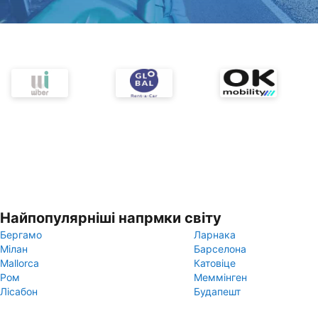
Найпопулярніші напрмки світу
Бергамо
Ларнака
Мілан
Барселона
Mallorca
Катовіце
Ром
Меммінген
Лісабон
Будапешт