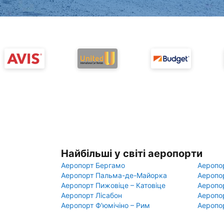
Найбільші у світі аеропорти
Аеропорт Бергамо
Аеропо
Аеропорт Пальма-де-Майорка
Аеропо
Аеропорт Пижовіце – Катовіце
Аеропо
Аеропорт Лісабон
Аеропо
Аеропорт Ф'юмічіно – Рим
Аеропо