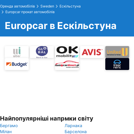
Оренда автомобілів
Sweden
Ескільстуна
Europcar прокат автомобілів
Europcar в Ескільстуна
Найпопулярніші напрмки світу
Бергамо
Ларнака
Мілан
Барселона