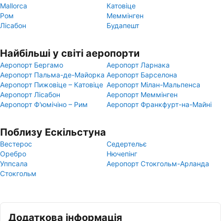
Mallorca
Катовіце
Ром
Меммінген
Лісабон
Будапешт
Найбільші у світі аеропорти
Аеропорт Бергамо
Аеропорт Ларнака
Аеропорт Пальма-де-Майорка
Аеропорт Барселона
Аеропорт Пижовіце – Катовіце
Аеропорт Мілан-Мальпенса
Аеропорт Лісабон
Аеропорт Меммінген
Аеропорт Ф'юмічіно – Рим
Аеропорт Франкфурт-на-Майні
Поблизу Ескільстуна
Вестерос
Седертельє
Оребро
Нючепінг
Уппсала
Аеропорт Стокгольм-Арланда
Стокгольм
Додаткова інформація