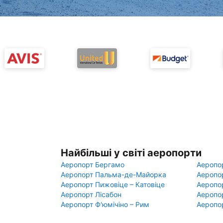
Найбільші у світі аеропорти
Аеропорт Бергамо
Аеропо
Аеропорт Пальма-де-Майорка
Аеропо
Аеропорт Пижовіце – Катовіце
Аеропо
Аеропорт Лісабон
Аеропо
Аеропорт Ф'юмічіно – Рим
Аеропо