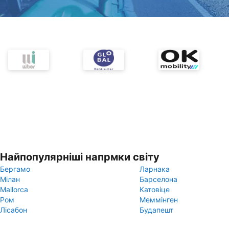
Найпопулярніші напрмки світу
Бергамо
Ларнака
Мілан
Барселона
Mallorca
Катовіце
Ром
Меммінген
Лісабон
Будапешт