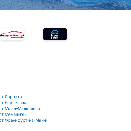
рт Ларнака
рт Барселона
рт Мілан-Мальпенса
рт Меммінген
рт Франкфурт-на-Майні