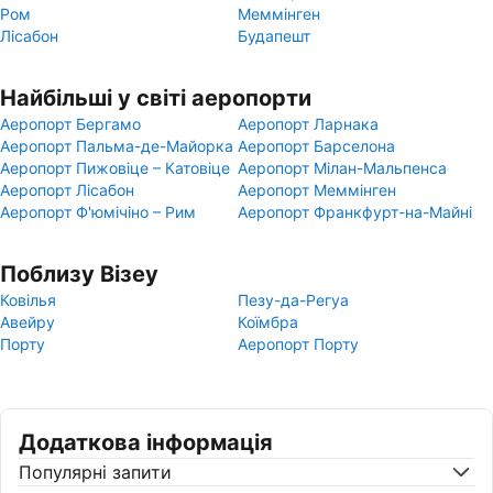
Ром
Меммінген
Лісабон
Будапешт
Найбільші у світі аеропорти
Аеропорт Бергамо
Аеропорт Ларнака
Аеропорт Пальма-де-Майорка
Аеропорт Барселона
Аеропорт Пижовіце – Катовіце
Аеропорт Мілан-Мальпенса
Аеропорт Лісабон
Аеропорт Меммінген
Аеропорт Ф'юмічіно – Рим
Аеропорт Франкфурт-на-Майні
Поблизу Візеу
Ковілья
Пезу-да-Регуа
Авейру
Коїмбра
Порту
Аеропорт Порту
Додаткова інформація
Популярні запити