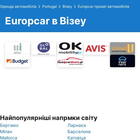
Оренда автомобілів
Portugal
Візеу
Europcar прокат автомобілів
Europcar в Візеу
Найпопулярніші напрмки світу
Бергамо
Ларнака
Мілан
Барселона
Mallorca
Катовіце