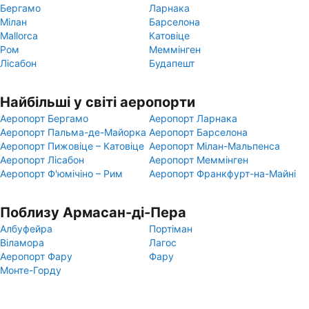
Бергамо
Ларнака
Мілан
Барселона
Mallorca
Катовіце
Ром
Меммінген
Лісабон
Будапешт
Найбільші у світі аеропорти
Аеропорт Бергамо
Аеропорт Ларнака
Аеропорт Пальма-де-Майорка
Аеропорт Барселона
Аеропорт Пижовіце – Катовіце
Аеропорт Мілан-Мальпенса
Аеропорт Лісабон
Аеропорт Меммінген
Аеропорт Ф'юмічіно – Рим
Аеропорт Франкфурт-на-Майні
Поблизу Армасан-ді-Пера
Албуфейра
Портіман
Віламора
Лагос
Аеропорт Фару
Фару
Монте-Горду