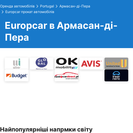
Оренда автомобілів
Portugal
Армасан-ді-Пера
Europcar прокат автомобілів
Europcar в Армасан-ді-
Пера
Найпопулярніші напрмки світу