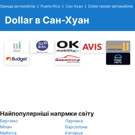
Оренда автомобілів
Puerto Rico
Сан-Хуан
Dollar прокат автомобілів
Dollar в Сан-Хуан
Найпопулярніші напрмки світу
Бергамо
Ларнака
Мілан
Барселона
Mallorca
Катовіце