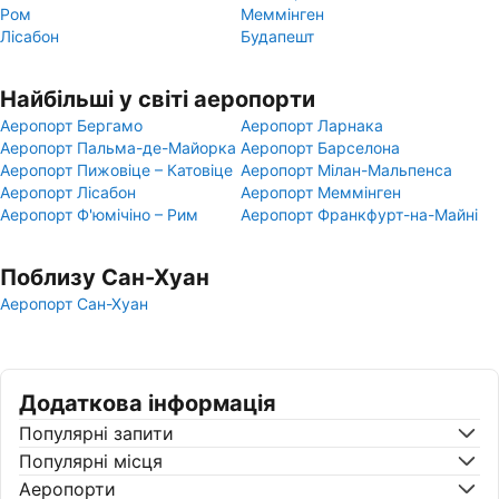
Ром
Меммінген
Лісабон
Будапешт
Найбільші у світі аеропорти
Аеропорт Бергамо
Аеропорт Ларнака
Аеропорт Пальма-де-Майорка
Аеропорт Барселона
Аеропорт Пижовіце – Катовіце
Аеропорт Мілан-Мальпенса
Аеропорт Лісабон
Аеропорт Меммінген
Аеропорт Ф'юмічіно – Рим
Аеропорт Франкфурт-на-Майні
Поблизу Сан-Хуан
Аеропорт Сан-Хуан
Додаткова інформація
Популярні запити
Популярні місця
Аеропорти