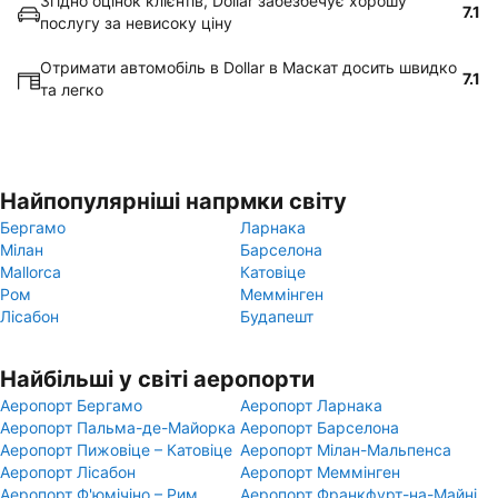
Згідно оцінок клієнтів, Dollar забезбечує хорошу
7.1
послугу за невисоку ціну
Отримати автомобіль в Dollar в Маскат досить швидко
7.1
та легко
Найпопулярніші напрмки світу
Бергамо
Ларнака
Мілан
Барселона
Mallorca
Катовіце
Ром
Меммінген
Лісабон
Будапешт
Найбільші у світі аеропорти
Аеропорт Бергамо
Аеропорт Ларнака
Аеропорт Пальма-де-Майорка
Аеропорт Барселона
Аеропорт Пижовіце – Катовіце
Аеропорт Мілан-Мальпенса
Аеропорт Лісабон
Аеропорт Меммінген
Аеропорт Ф'юмічіно – Рим
Аеропорт Франкфурт-на-Майні