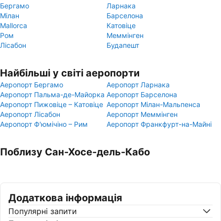
Бергамо
Ларнака
Мілан
Барселона
Mallorca
Катовіце
Ром
Меммінген
Лісабон
Будапешт
Найбільші у світі аеропорти
Аеропорт Бергамо
Аеропорт Ларнака
Аеропорт Пальма-де-Майорка
Аеропорт Барселона
Аеропорт Пижовіце – Катовіце
Аеропорт Мілан-Мальпенса
Аеропорт Лісабон
Аеропорт Меммінген
Аеропорт Ф'юмічіно – Рим
Аеропорт Франкфурт-на-Майні
Поблизу Сан-Хосе-дель-Кабо
Додаткова інформація
Популярні запити