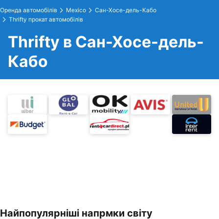
Оренда автомобілів
Mexico
Сан-Хосе-дель-Кабо
Thrifty прокат автомобілів
Thrifty в Сан-Хосе-дель-
Кабо
Найпопулярніші напрмки світу