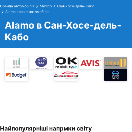
Оренда автомобілів
Mexico
Сан-Хосе-дель-Кабо
Alamo прокат автомобілів
Alamo в Сан-Хосе-дель-
Кабо
Найпопулярніші напрмки світу