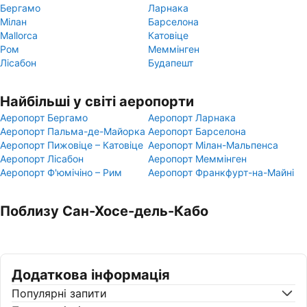
Бергамо
Ларнака
Мілан
Барселона
Mallorca
Катовіце
Ром
Меммінген
Лісабон
Будапешт
Найбільші у світі аеропорти
Аеропорт Бергамо
Аеропорт Ларнака
Аеропорт Пальма-де-Майорка
Аеропорт Барселона
Аеропорт Пижовіце – Катовіце
Аеропорт Мілан-Мальпенса
Аеропорт Лісабон
Аеропорт Меммінген
Аеропорт Ф'юмічіно – Рим
Аеропорт Франкфурт-на-Майні
Поблизу Сан-Хосе-дель-Кабо
Додаткова інформація
Популярні запити