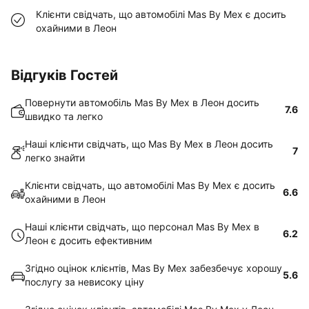
Клієнти свідчать, що автомобілі Mas By Mex є досить
охайними в Леон
Відгуків Гостей
Повернути автомобіль Mas By Mex в Леон досить
7.6
швидко та легко
Наші клієнти свідчать, що Mas By Mex в Леон досить
7
легко знайти
Клієнти свідчать, що автомобілі Mas By Mex є досить
6.6
охайними в Леон
Наші клієнти свідчать, що персонал Mas By Mex в
6.2
Леон є досить ефективним
Згідно оцінок клієнтів, Mas By Mex забезбечує хорошу
5.6
послугу за невисоку ціну