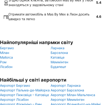
Згідно оцінок клієнтів, автомобілі Mas By Mex у Леон
5.4
знаходяться у задовільному стані
Отримати автомобіль в Mas By Mex в Леон досить
4.6
швидко та легко
Найпопулярніші напрмки світу
Бергамо
Ларнака
Мілан
Барселона
Mallorca
Катовіце
Ром
Меммінген
Лісабон
Будапешт
Найбільші у світі аеропорти
Аеропорт Бергамо
Аеропорт Ларнака
Аеропорт Пальма-де-Майорка
Аеропорт Барселона
Аеропорт Пижовіце – Катовіце
Аеропорт Мілан-Мальпенса
Аеропорт Лісабон
Аеропорт Меммінген
Аеропорт Ф'юмічіно – Рим
Аеропорт Франкфурт-на-Майні