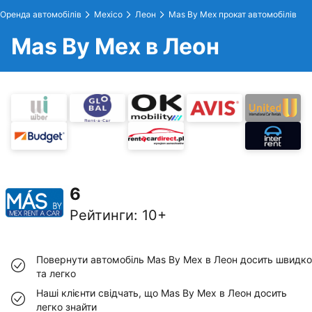
Оренда автомобілів
Mexico
Леон
Mas By Mex прокат автомобілів
Mas By Mex в Леон
6
Рейтинги
:
10+
Повернути автомобіль Mas By Mex в Леон досить швидко
та легко
Наші клієнти свідчать, що Mas By Mex в Леон досить
легко знайти