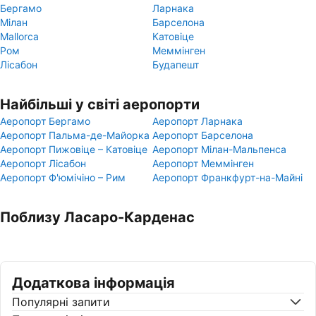
Бергамо
Ларнака
Мілан
Барселона
Mallorca
Катовіце
Ром
Меммінген
Лісабон
Будапешт
Найбільші у світі аеропорти
Аеропорт Бергамо
Аеропорт Ларнака
Аеропорт Пальма-де-Майорка
Аеропорт Барселона
Аеропорт Пижовіце – Катовіце
Аеропорт Мілан-Мальпенса
Аеропорт Лісабон
Аеропорт Меммінген
Аеропорт Ф'юмічіно – Рим
Аеропорт Франкфурт-на-Майні
Поблизу Ласаро-Карденас
Додаткова інформація
Популярні запити