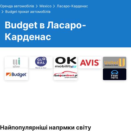
Оренда автомобілів
Mexico
Ласаро-Карденас
Budget прокат автомобілів
Budget в Ласаро-
Карденас
Найпопулярніші напрмки світу