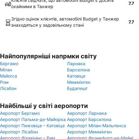
Клієнти свідчать, що автомобілі Budget є досить
7.7
охайними в Танжер
Згідно оцінок клієнтів, автомобілі Budget у Танжер
7.7
знаходяться у задовільному стані
Найпопулярніші напрмки світу
Бергамо
Ларнака
Мілан
Барселона
Mallorca
Катовіце
Ром
Меммінген
Лісабон
Будапешт
Найбільші у світі аеропорти
Аеропорт Бергамо
Аеропорт Ларнака
Аеропорт Пальма-де-Майорка
Аеропорт Барселона
Аеропорт Пижовіце – Катовіце
Аеропорт Мілан-Мальпенса
Аеропорт Лісабон
Аеропорт Меммінген
Аеропорт Ф'юмічіно – Рим
Аеропорт Франкфурт-на-Майні