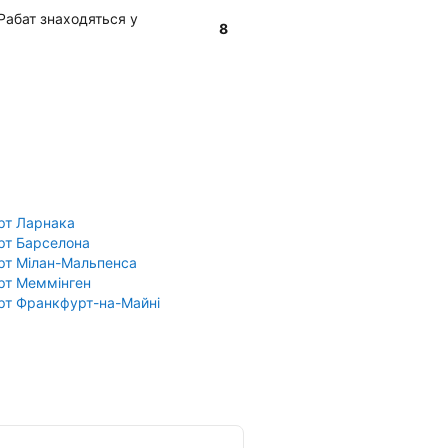
у Рабат знаходяться у
8
рт Ларнака
рт Барселона
рт Мілан-Мальпенса
рт Меммінген
рт Франкфурт-на-Майні