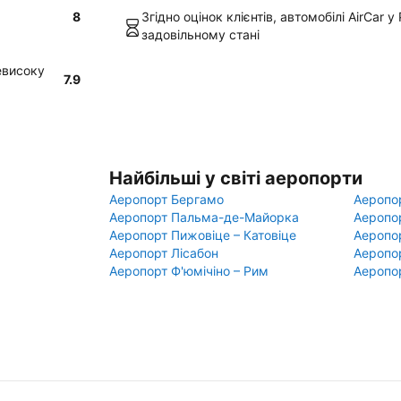
8
Згідно оцінок клієнтів, автомобілі AirCar 
задовільному стані
невисоку
7.9
Найбільші у світі аеропорти
Аеропорт Бергамо
Аеропо
Аеропорт Пальма-де-Майорка
Аеропо
Аеропорт Пижовіце – Катовіце
Аеропо
Аеропорт Лісабон
Аеропо
Аеропорт Ф'юмічіно – Рим
Аеропо