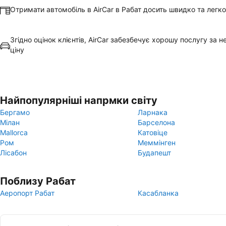
Отримати автомобіль в AirCar в Рабат досить швидко та легко
Згідно оцінок клієнтів, AirCar забезбечує хорошу послугу за 
ціну
Найпопулярніші напрмки світу
Бергамо
Ларнака
Мілан
Барселона
Mallorca
Катовіце
Ром
Меммінген
Лісабон
Будапешт
Поблизу Рабат
Аеропорт Рабат
Касабланка