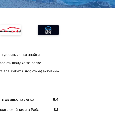
бат досить легко знайти
досить швидко та легко
irCar в Рабат є досить ефективним
ить швидко та легко
8.4
досить охайними в Рабат
8.1