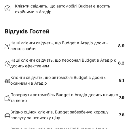
Клієнти свідчать, що автомобілі Budget є досить
охайними в Агадір
Відгуків Гостей
Наші клієнти свідчать, що Budget в Агадір досить
8.9
легко знайти
Наші клієнти свідчать, що персонал Budget в Агадір є
8.2
досить ефективним
Клієнти свідчать, що автомобілі Budget є досить
8.1
охайними в Агадір
Повернути автомобіль Budget в Агадір досить швидко
7.9
та легко
Згідно оцінок клієнтів, Budget забезбечує хорошу
7.8
послугу за невисоку ціну