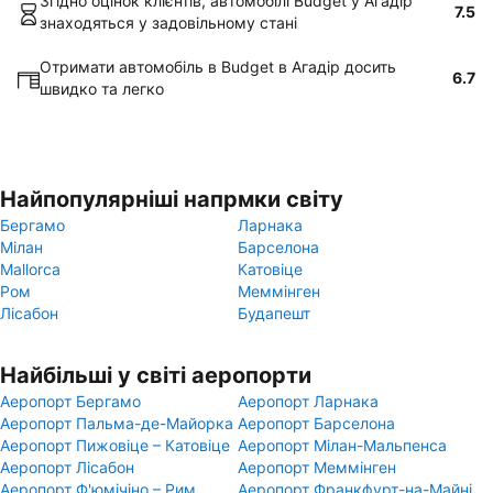
Згідно оцінок клієнтів, автомобілі Budget у Агадір
7.5
знаходяться у задовільному стані
Отримати автомобіль в Budget в Агадір досить
6.7
швидко та легко
Найпопулярніші напрмки світу
Бергамо
Ларнака
Мілан
Барселона
Mallorca
Катовіце
Ром
Меммінген
Лісабон
Будапешт
Найбільші у світі аеропорти
Аеропорт Бергамо
Аеропорт Ларнака
Аеропорт Пальма-де-Майорка
Аеропорт Барселона
Аеропорт Пижовіце – Катовіце
Аеропорт Мілан-Мальпенса
Аеропорт Лісабон
Аеропорт Меммінген
Аеропорт Ф'юмічіно – Рим
Аеропорт Франкфурт-на-Майні