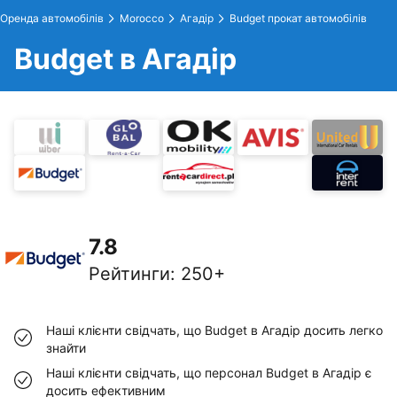
Оренда автомобілів
Morocco
Агадір
Budget прокат автомобілів
Budget в Агадір
7.8
Рейтинги
:
250+
Наші клієнти свідчать, що Budget в Агадір досить легко
знайти
Наші клієнти свідчать, що персонал Budget в Агадір є
досить ефективним