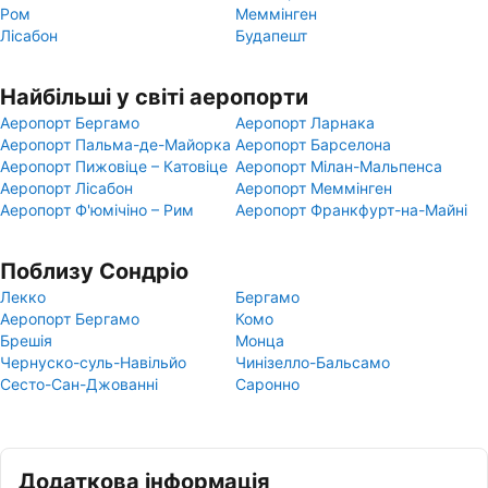
Ром
Меммінген
Лісабон
Будапешт
Найбільші у світі аеропорти
Аеропорт Бергамо
Аеропорт Ларнака
Аеропорт Пальма-де-Майорка
Аеропорт Барселона
Аеропорт Пижовіце – Катовіце
Аеропорт Мілан-Мальпенса
Аеропорт Лісабон
Аеропорт Меммінген
Аеропорт Ф'юмічіно – Рим
Аеропорт Франкфурт-на-Майні
Поблизу Сондріо
Лекко
Бергамо
Аеропорт Бергамо
Комо
Брешія
Монца
Чернуско-суль-Навільйо
Чинізелло-Бальсамо
Сесто-Сан-Джованні
Саронно
Додаткова інформація