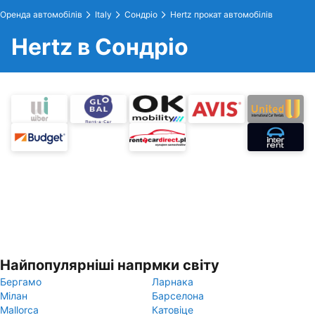
Оренда автомобілів
Italy
Сондріо
Hertz прокат автомобілів
Hertz в Сондріо
Найпопулярніші напрмки світу
Бергамо
Ларнака
Мілан
Барселона
Mallorca
Катовіце