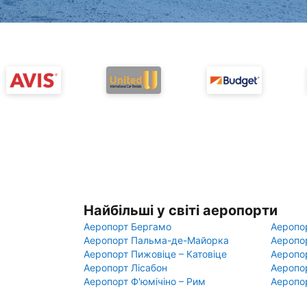
Найбільші у світі аеропорти
Аеропорт Бергамо
Аеропо
Аеропорт Пальма-де-Майорка
Аеропо
Аеропорт Пижовіце – Катовіце
Аеропо
Аеропорт Лісабон
Аеропо
Аеропорт Ф'юмічіно – Рим
Аеропо