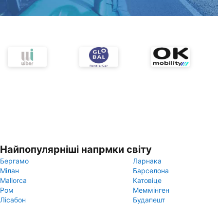
Найпопулярніші напрмки світу
Бергамо
Ларнака
Мілан
Барселона
Mallorca
Катовіце
Ром
Меммінген
Лісабон
Будапешт