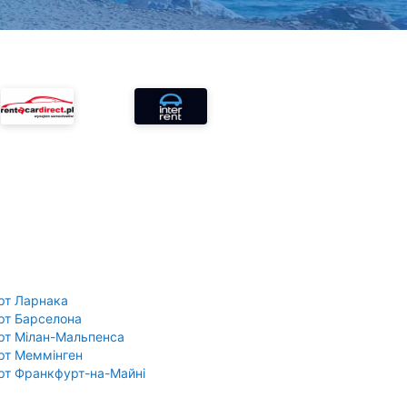
рт Ларнака
рт Барселона
рт Мілан-Мальпенса
рт Меммінген
рт Франкфурт-на-Майні